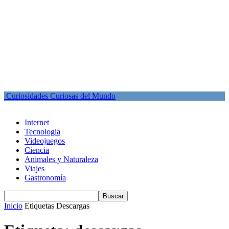
Curiosidades Curiosas del Mundo
Internet
Tecnologia
Videojuegos
Ciencia
Animales y Naturaleza
Viajes
Gastronomía
Inicio
Etiquetas
Descargas