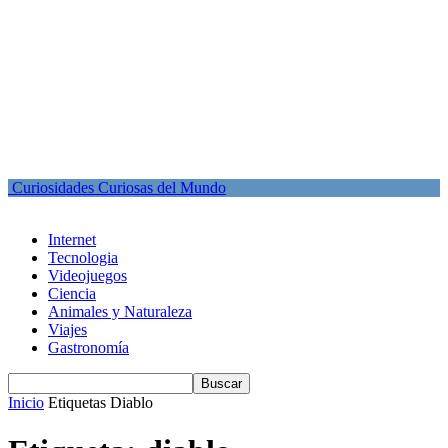
Curiosidades Curiosas del Mundo
Internet
Tecnologia
Videojuegos
Ciencia
Animales y Naturaleza
Viajes
Gastronomía
Inicio
Etiquetas
Diablo