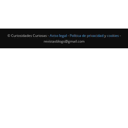
© Curiosidades Curiosas -
Aviso legal
-
Política de privacidad
y
cookies
-
revistasblogs@gmail.com