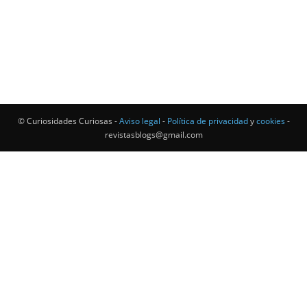
© Curiosidades Curiosas -
Aviso legal
-
Política de privacidad
y
cookies
-
revistasblogs@gmail.com