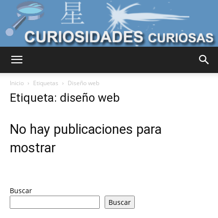
Curiosidades
Inicio
Etiquetas
Diseño web
Etiqueta: diseño web
Curiosas
No hay publicaciones para
mostrar
del
Buscar
Mundo
Buscar