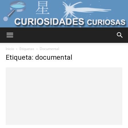
Curiosidades
Inicio
Etiquetas
Documental
Etiqueta: documental
Curiosas
del
Mundo