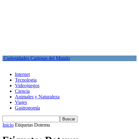
Curiosidades Curiosas del Mundo
Internet
Tecnologia
Videojuegos
Ciencia
Animales y Naturaleza
Viajes
Gastronomía
Inicio
Etiquetas
Dotemu