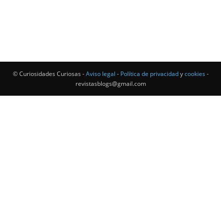
© Curiosidades Curiosas -
Aviso legal
-
Política de privacidad
y
cookies
-
revistasblogs@gmail.com