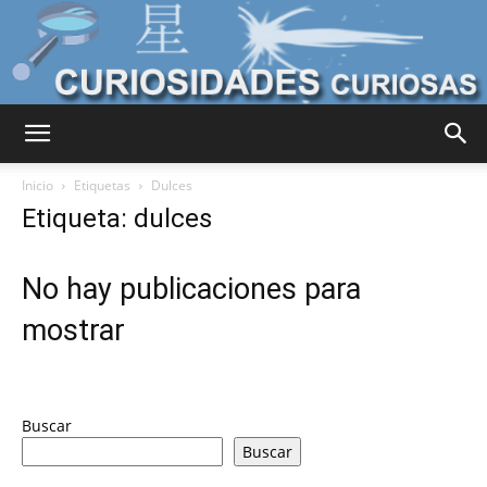
Curiosidades
Inicio
Etiquetas
Dulces
Etiqueta: dulces
Curiosas
No hay publicaciones para
mostrar
del
Buscar
Mundo
Buscar