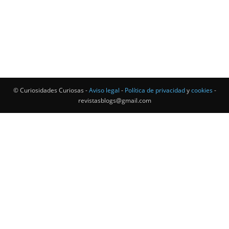
© Curiosidades Curiosas -
Aviso legal
-
Política de privacidad
y
cookies
-
revistasblogs@gmail.com