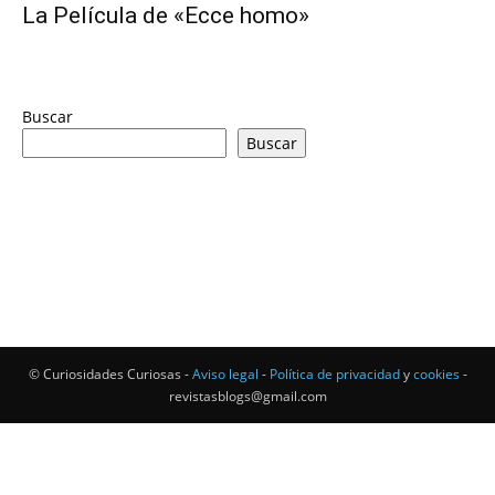
La Película de «Ecce homo»
Buscar
Buscar
© Curiosidades Curiosas -
Aviso legal
-
Política de privacidad
y
cookies
-
revistasblogs@gmail.com