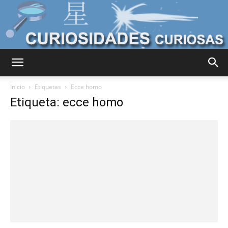
Curiosidades
Inicio
Etiquetas
Ecce homo
Etiqueta: ecce homo
Curiosas
del
Mundo