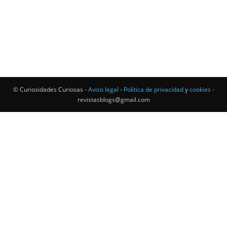
© Curiosidades Curiosas -
Aviso legal
-
Política de privacidad
y
cookies
-
revistasblogs@gmail.com