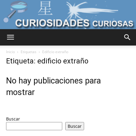
Curiosidades
Inicio
Etiquetas
Edificio extraño
Etiqueta: edificio extraño
Curiosas
No hay publicaciones para
mostrar
del
Buscar
Mundo
Buscar