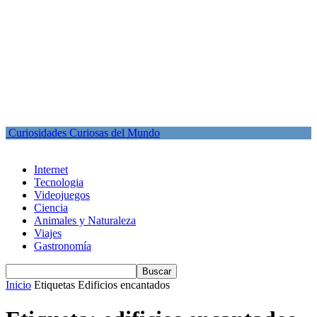
Curiosidades Curiosas del Mundo
Internet
Tecnologia
Videojuegos
Ciencia
Animales y Naturaleza
Viajes
Gastronomía
Inicio
Etiquetas
Edificios encantados