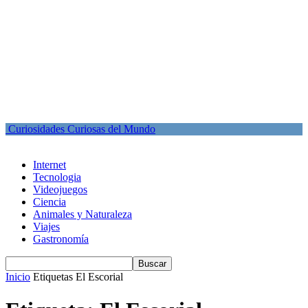
Curiosidades Curiosas del Mundo
Internet
Tecnologia
Videojuegos
Ciencia
Animales y Naturaleza
Viajes
Gastronomía
Inicio
Etiquetas
El Escorial