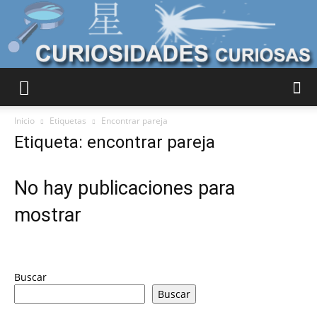
Curiosidades
Inicio
Etiquetas
Encontrar pareja
Etiqueta: encontrar pareja
Curiosas
No hay publicaciones para
mostrar
del
Buscar
Mundo
Buscar