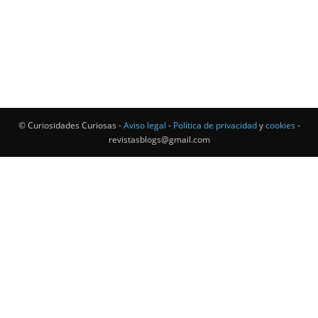
© Curiosidades Curiosas -
Aviso legal
-
Política de privacidad
y
cookies
-
revistasblogs@gmail.com