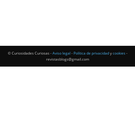
© Curiosidades Curiosas -
Aviso legal
-
Política de privacidad
y
cookies
-
revistasblogs@gmail.com