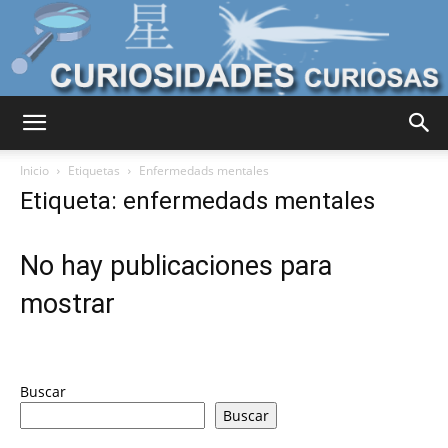
Curiosidades
Inicio
Etiquetas
Enfermedads mentales
Etiqueta: enfermedads mentales
Curiosas
No hay publicaciones para
mostrar
del
Buscar
Mundo
Buscar