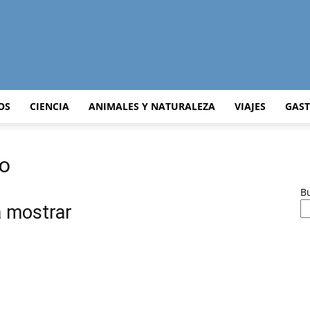
Curiosidades
OS
CIENCIA
ANIMALES Y NATURALEZA
VIAJES
GAS
io
Curiosas
B
a mostrar
del