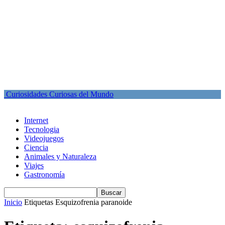
Curiosidades Curiosas del Mundo
Internet
Tecnologia
Videojuegos
Ciencia
Animales y Naturaleza
Viajes
Gastronomía
Inicio
Etiquetas
Esquizofrenia paranoide