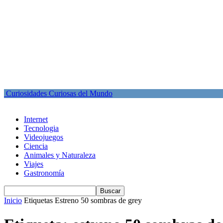
Curiosidades Curiosas del Mundo
Internet
Tecnologia
Videojuegos
Ciencia
Animales y Naturaleza
Viajes
Gastronomía
Inicio
Etiquetas
Estreno 50 sombras de grey