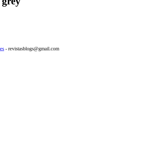
 grey
es
- revistasblogs@gmail.com