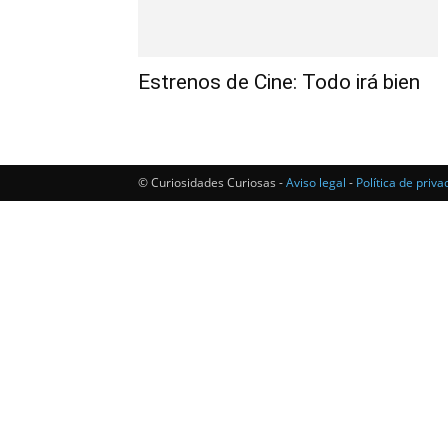
Estrenos de Cine: Todo irá bien
© Curiosidades Curiosas -
Aviso legal
-
Política de priva