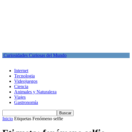
Curiosidades Curiosas del Mundo
Internet
Tecnologia
Videojuegos
Ciencia
Animales y Naturaleza
Viajes
Gastronomía
Inicio
Etiquetas
Fenómeno selfie