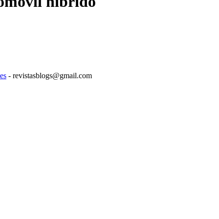
omóvil híbrido
es
- revistasblogs@gmail.com