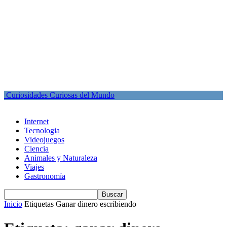
Curiosidades Curiosas del Mundo
Internet
Tecnologia
Videojuegos
Ciencia
Animales y Naturaleza
Viajes
Gastronomía
Inicio
Etiquetas
Ganar dinero escribiendo