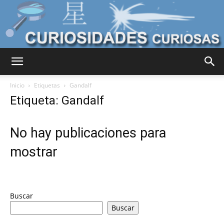
Curiosidades
Inicio
Etiquetas
Gandalf
Etiqueta: Gandalf
Curiosas
No hay publicaciones para
mostrar
del
Buscar
Mundo
Buscar