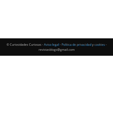
© Curiosidades Curiosas -
Aviso legal
-
Política de privacidad
y
cookies
-
revistasblogs@gmail.com