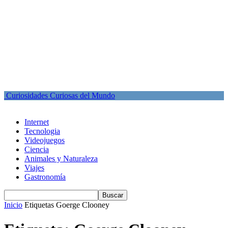
Curiosidades Curiosas del Mundo
Internet
Tecnologia
Videojuegos
Ciencia
Animales y Naturaleza
Viajes
Gastronomía
Inicio
Etiquetas
Goerge Clooney