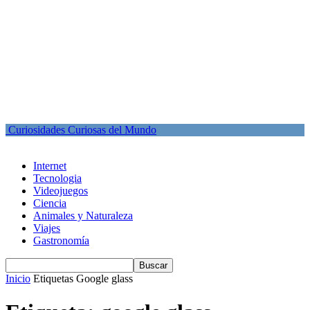
Curiosidades Curiosas del Mundo
Internet
Tecnologia
Videojuegos
Ciencia
Animales y Naturaleza
Viajes
Gastronomía
Inicio
Etiquetas
Google glass