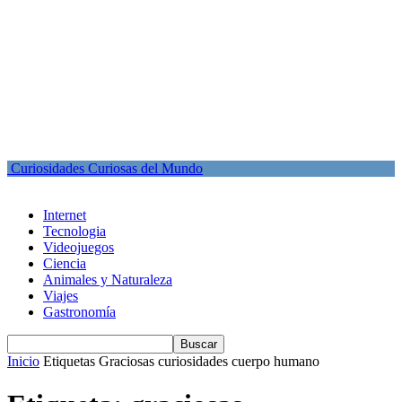
Curiosidades Curiosas del Mundo
Internet
Tecnologia
Videojuegos
Ciencia
Animales y Naturaleza
Viajes
Gastronomía
Inicio
Etiquetas
Graciosas curiosidades cuerpo humano