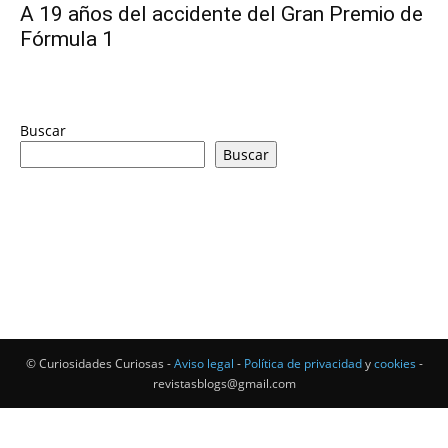
A 19 años del accidente del Gran Premio de
Fórmula 1
Buscar
Buscar
© Curiosidades Curiosas -
Aviso legal
-
Política de privacidad
y
cookies
-
revistasblogs@gmail.com