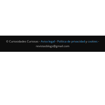
© Curiosidades Curiosas -
Aviso legal
-
Política de privacidad
y
cookies
-
revistasblogs@gmail.com