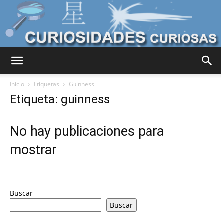
Curiosidades
Inicio
Etiquetas
Guinness
Etiqueta: guinness
Curiosas
No hay publicaciones para
mostrar
del
Buscar
Mundo
Buscar