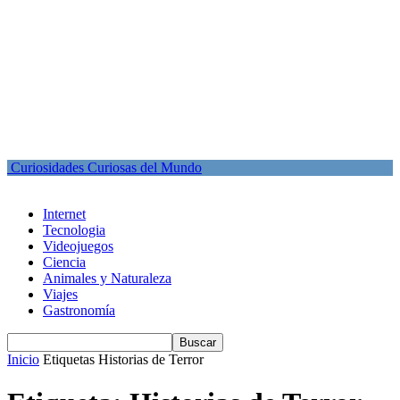
Curiosidades Curiosas del Mundo
Internet
Tecnologia
Videojuegos
Ciencia
Animales y Naturaleza
Viajes
Gastronomía
Inicio
Etiquetas
Historias de Terror