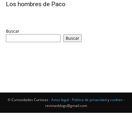
Los hombres de Paco
Buscar
Buscar
© Curiosidades Curiosas -
Aviso legal
-
Política de privacidad
y
cookies
-
revistasblogs@gmail.com