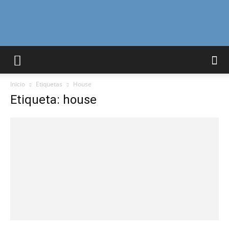
Curiosidades
Inicio
Etiquetas
House
Curiosas
Etiqueta: house
del
Mundo