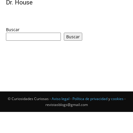
Dr. House
Buscar
Buscar
© Curiosidades Curiosas -
Aviso legal
-
Política de privacidad
y
cookies
-
revistasblogs@gmail.com