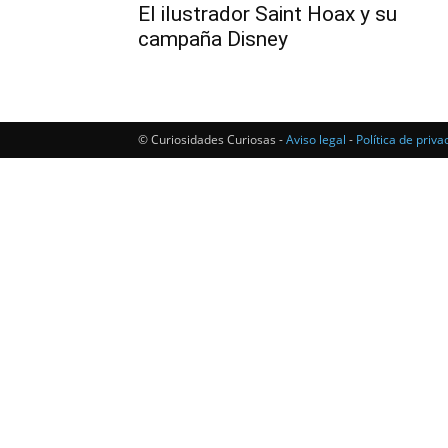
El ilustrador Saint Hoax y su
campaña Disney
© Curiosidades Curiosas -
Aviso legal
-
Política de priva