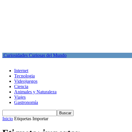
Curiosidades Curiosas del Mundo
Internet
Tecnologia
Videojuegos
Ciencia
Animales y Naturaleza
Viajes
Gastronomía
Inicio
Etiquetas
Importar