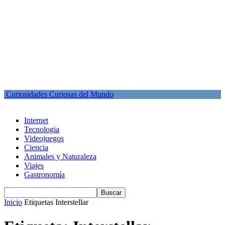
Curiosidades Curiosas del Mundo
Internet
Tecnologia
Videojuegos
Ciencia
Animales y Naturaleza
Viajes
Gastronomía
Inicio
Etiquetas
Interstellar