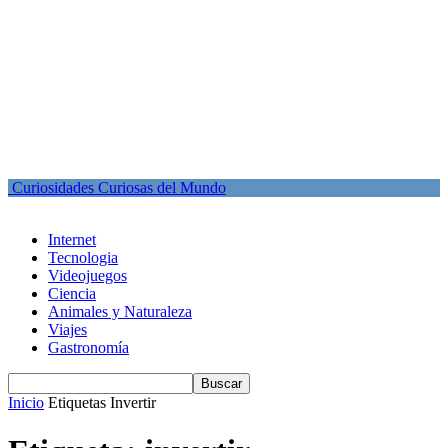
Curiosidades Curiosas del Mundo
Internet
Tecnologia
Videojuegos
Ciencia
Animales y Naturaleza
Viajes
Gastronomía
Inicio
Etiquetas
Invertir