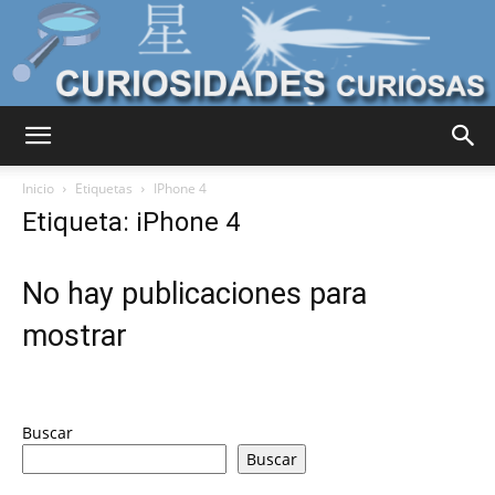
Curiosidades
Inicio
Etiquetas
IPhone 4
Etiqueta: iPhone 4
Curiosas
No hay publicaciones para
mostrar
del
Buscar
Mundo
Buscar