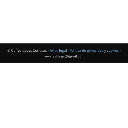
© Curiosidades Curiosas -
Aviso legal
-
Política de privacidad
y
cookies
-
revistasblogs@gmail.com