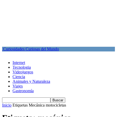
Curiosidades Curiosas del Mundo
Internet
Tecnologia
Videojuegos
Ciencia
Animales y Naturaleza
Viajes
Gastronomía
Inicio
Etiquetas
Mecánica motocicletas