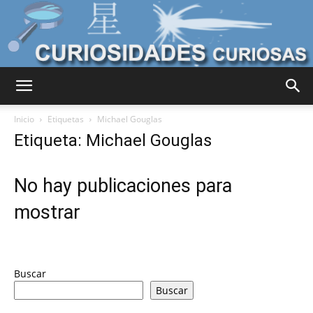
Curiosidades
Inicio
Etiquetas
Michael Gouglas
Etiqueta: Michael Gouglas
Curiosas
No hay publicaciones para
mostrar
del
Buscar
Mundo
Buscar