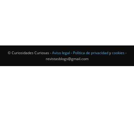
© Curiosidades Curiosas -
Aviso legal
-
Política de privacidad
y
cookies
-
revistasblogs@gmail.com