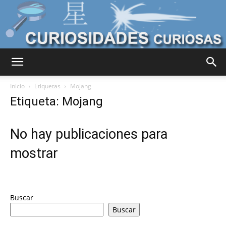
Curiosidades
Inicio
Etiquetas
Mojang
Etiqueta: Mojang
Curiosas
No hay publicaciones para
mostrar
del
Buscar
Mundo
Buscar