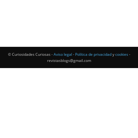
© Curiosidades Curiosas -
Aviso legal
-
Política de privacidad
y
cookies
-
revistasblogs@gmail.com