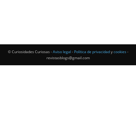
© Curiosidades Curiosas -
Aviso legal
-
Política de privacidad
y
cookies
-
revistasblogs@gmail.com