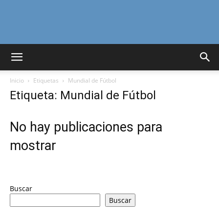
Curiosidades
Inicio
Etiquetas
Mundial de Fútbol
Curiosas
Etiqueta: Mundial de Fútbol
No hay publicaciones para
del
mostrar
Mundo
Buscar
Buscar