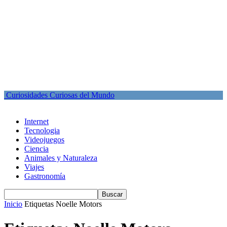
Curiosidades Curiosas del Mundo
Internet
Tecnologia
Videojuegos
Ciencia
Animales y Naturaleza
Viajes
Gastronomía
Inicio
Etiquetas
Noelle Motors