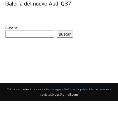
Galería del nuevo Audi QS7
Buscar
Buscar
© Curiosidades Curiosas -
Aviso legal
-
Política de privacidad
y
cookies
-
revistasblogs@gmail.com