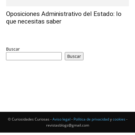
Oposiciones Administrativo del Estado: lo
que necesitas saber
Buscar
Buscar
© Curiosidades Curiosas -
Aviso legal
-
Política de privacidad
y
cookies
-
revistasblogs@gmail.com