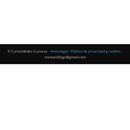
© Curiosidades Curiosas -
Aviso legal
-
Política de privacidad
y
cookies
-
revistasblogs@gmail.com