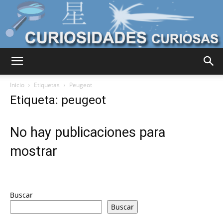
Curiosidades
Inicio
Etiquetas
Peugeot
Etiqueta: peugeot
Curiosas
No hay publicaciones para
mostrar
del
Buscar
Mundo
Buscar