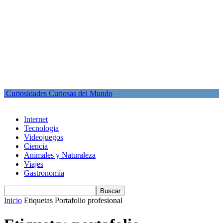
Curiosidades Curiosas del Mundo
Internet
Tecnologia
Videojuegos
Ciencia
Animales y Naturaleza
Viajes
Gastronomía
Inicio
Etiquetas
Portafolio profesional