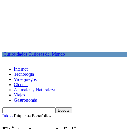
Curiosidades Curiosas del Mundo
Internet
Tecnologia
Videojuegos
Ciencia
Animales y Naturaleza
Viajes
Gastronomía
Inicio
Etiquetas
Portafolios