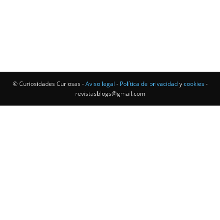
© Curiosidades Curiosas -
Aviso legal
-
Política de privacidad
y
cookies
-
revistasblogs@gmail.com