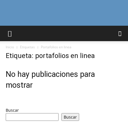
Curiosidades
Inicio
Etiquetas
Portafolios en linea
Curiosas
Etiqueta: portafolios en linea
No hay publicaciones para
del
mostrar
Mundo
Buscar
Buscar