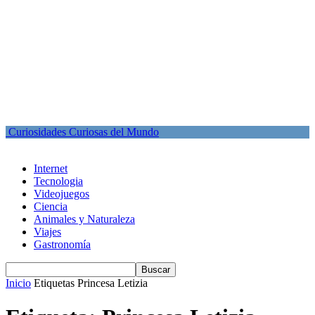
Curiosidades Curiosas del Mundo
Internet
Tecnologia
Videojuegos
Ciencia
Animales y Naturaleza
Viajes
Gastronomía
Inicio
Etiquetas
Princesa Letizia