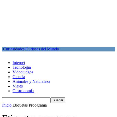
Curiosidades Curiosas del Mundo
Internet
Tecnologia
Videojuegos
Ciencia
Animales y Naturaleza
Viajes
Gastronomía
Inicio
Etiquetas
Proograma