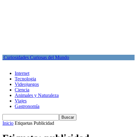
Curiosidades Curiosas del Mundo
Internet
Tecnologia
Videojuegos
Ciencia
Animales y Naturaleza
Viajes
Gastronomía
Inicio
Etiquetas
Publicidad