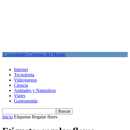
Curiosidades Curiosas del Mundo
Internet
Tecnologia
Videojuegos
Ciencia
Animales y Naturaleza
Viajes
Gastronomía
Inicio
Etiquetas
Regalar flores